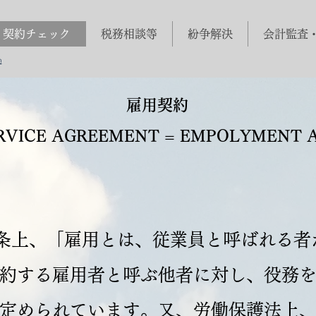
契約チェック
税務相談等
紛争解決
会計監査
m
雇用契約
ERVICE AGREEMENT = EMPOLYMENT 
5条上、「雇用とは、従業員と呼ばれる
約する雇用者と呼ぶ他者に対し、役務
定められています。又、労働保護法上