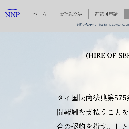
ホーム
会社設立等
許認可申請
お問い合わせ：mitsu@nnp-advisory.co
(HIRE OF S
タイ国民商法典第57
間報酬を支払うことを
合の契約を指す。」と