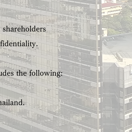
 shareholders
dentiality.
des the following:
hailand.