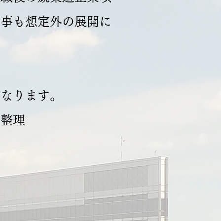
る事も想定外の展開に
となります。
の整理