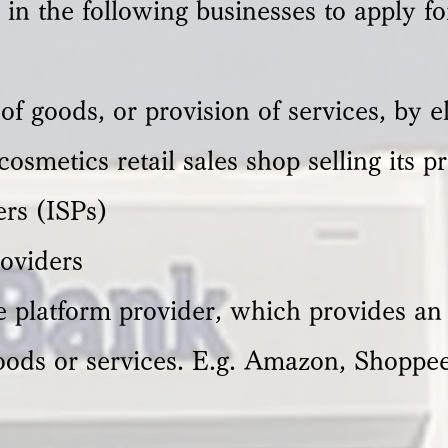
in the following businesses to apply 
f goods, or provision of services, by e
 cosmetics retail sales shop selling its
ers (ISPs)
oviders
 platform provider, which provides an 
goods or services. E.g. Amazon, Shoppe