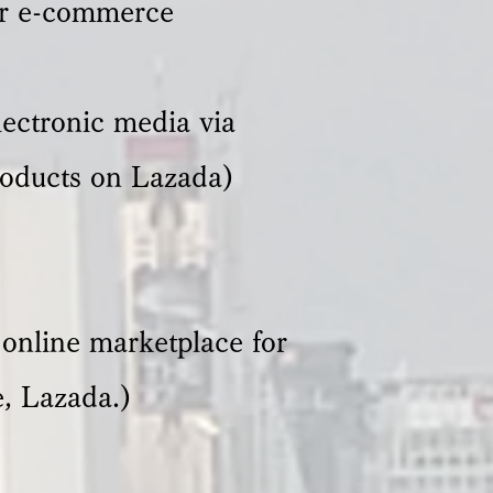
for e-commerce
lectronic media via
 products on Lazada)
online marketplace for
e, Lazada.)