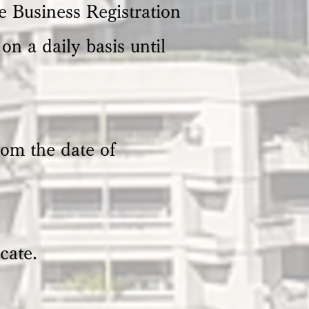
he Business Registration
on a daily basis until
om the date of
cate.