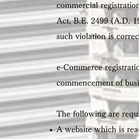
commercial registration
Act, B.E. 2499 (A.D. 19
such violation is correc
e-Commerce registratio
commencement of busi
The following are requ
A website which is rea