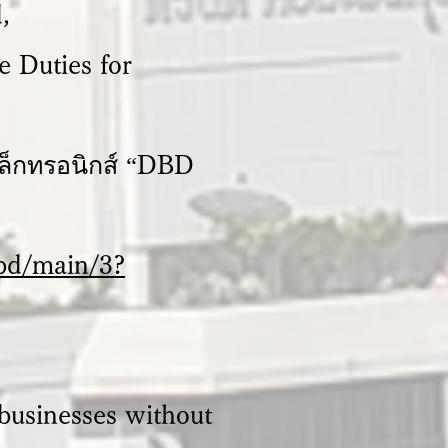
,
 Duties for
ิเล็กทรอนิกส์ “DBD
bd/main/3?
businesses without